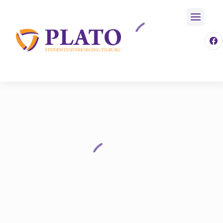
/
Over Plato
/
Huizen
Home