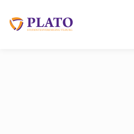
/
Over Plato
/
Eerstejaars
Home