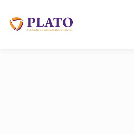
/
Over Plato
/
Disputen
/
Nontemba
Home