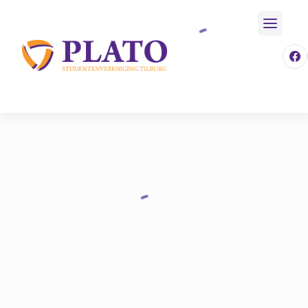
/
Over Plato
/
Disputen
/
Conserva
Home