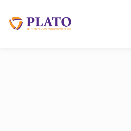
/
Inloggen
/
Lid Worden
Home