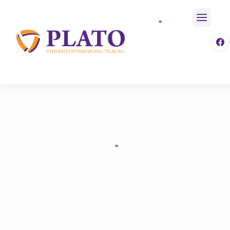
/
Formulieren
/
Skicie Sollicitaties
Home